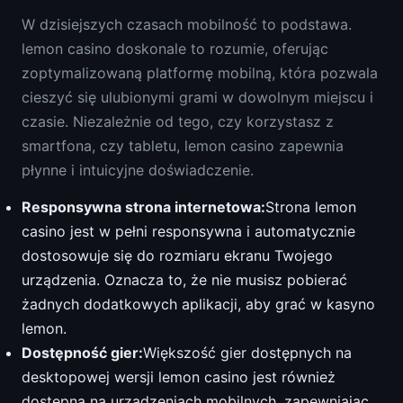
W dzisiejszych czasach mobilność to podstawa.
lemon casino doskonale to rozumie, oferując
zoptymalizowaną platformę mobilną, która pozwala
cieszyć się ulubionymi grami w dowolnym miejscu i
czasie. Niezależnie od tego, czy korzystasz z
smartfona, czy tabletu, lemon casino zapewnia
płynne i intuicyjne doświadczenie.
Responsywna strona internetowa:
Strona lemon
casino jest w pełni responsywna i automatycznie
dostosowuje się do rozmiaru ekranu Twojego
urządzenia. Oznacza to, że nie musisz pobierać
żadnych dodatkowych aplikacji, aby grać w kasyno
lemon.
Dostępność gier:
Większość gier dostępnych na
desktopowej wersji lemon casino jest również
dostępna na urządzeniach mobilnych, zapewniając