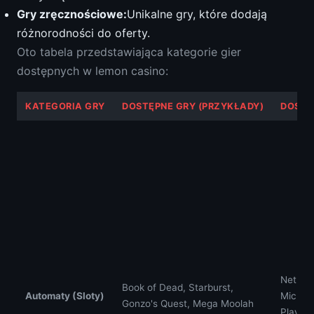
Gry zręcznościowe:
Unikalne gry, które dodają
różnorodności do oferty.
Oto tabela przedstawiająca kategorie gier
dostępnych w lemon casino:
KATEGORIA GRY
DOSTĘPNE GRY (PRZYKŁADY)
DOSTA
NetEnt,
Book of Dead, Starburst,
Automaty (Sloty)
Microg
Gonzo's Quest, Mega Moolah
Play