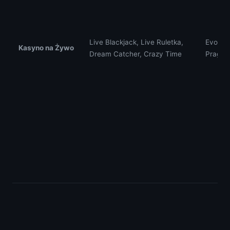
Live Blackjack, Live Ruletka,
Evoluti
Kasyno na Żywo
Dream Catcher, Crazy Time
Pragmat