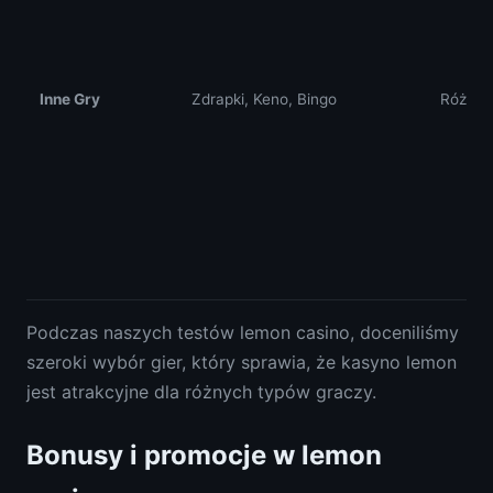
Inne Gry
Zdrapki, Keno, Bingo
Różni 
Podczas naszych testów lemon casino, doceniliśmy
szeroki wybór gier, który sprawia, że kasyno lemon
jest atrakcyjne dla różnych typów graczy.
Bonusy i promocje w lemon