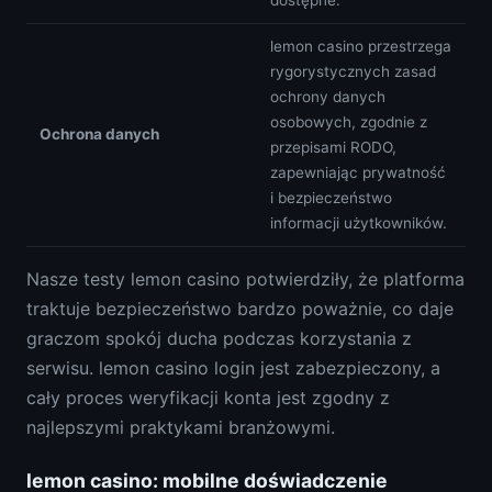
dostępne.
lemon casino przestrzega
rygorystycznych zasad
ochrony danych
osobowych, zgodnie z
Ochrona danych
przepisami RODO,
zapewniając prywatność
i bezpieczeństwo
informacji użytkowników.
Nasze testy lemon casino potwierdziły, że platforma
traktuje bezpieczeństwo bardzo poważnie, co daje
graczom spokój ducha podczas korzystania z
serwisu. lemon casino login jest zabezpieczony, a
cały proces weryfikacji konta jest zgodny z
najlepszymi praktykami branżowymi.
lemon casino: mobilne doświadczenie