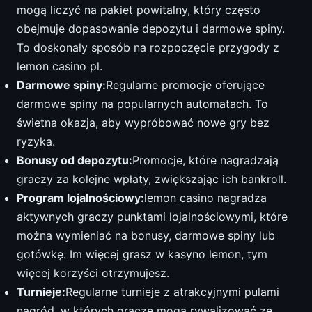
mogą liczyć na pakiet powitalny, który często
obejmuje dopasowanie depozytu i darmowe spiny.
To doskonały sposób na rozpoczęcie przygody z
lemon casino pl.
Darmowe spiny:
Regularne promocje oferujące
darmowe spiny na popularnych automatach. To
świetna okazja, aby wypróbować nowe gry bez
ryzyka.
Bonusy od depozytu:
Promocje, które nagradzają
graczy za kolejne wpłaty, zwiększając ich bankroll.
Program lojalnościowy:
lemon casino nagradza
aktywnych graczy punktami lojalnościowymi, które
można wymieniać na bonusy, darmowe spiny lub
gotówkę. Im więcej grasz w kasyno lemon, tym
więcej korzyści otrzymujesz.
Turnieje:
Regularne turnieje z atrakcyjnymi pulami
nagród, w których gracze mogą rywalizować ze