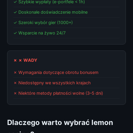
✓ Szybkie wypłaty (e-portfele < 1h)
✓ Doskonałe doświadczenie mobilne
✓ Szeroki wybór gier (1000+)
✓ Wsparcie na żywo 24/7
✗ ✗ WADY
✗ Wymagania dotyczące obrotu bonusem
✗ Niedostępny we wszystkich krajach
✗ Niektóre metody płatności wolne (3–5 dni)
Dlaczego warto wybrać lemon