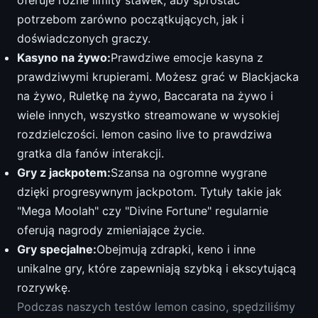
oferuje różne limity stawek, aby sprostać
potrzebom zarówno początkujących, jak i
doświadczonych graczy.
Kasyno na żywo:
Prawdziwe emocje kasyna z
prawdziwymi krupierami. Możesz grać w Blackjacka
na żywo, Ruletkę na żywo, Baccarata na żywo i
wiele innych, wszystko streamowane w wysokiej
rozdzielczości. lemon casino live to prawdziwa
gratka dla fanów interakcji.
Gry z jackpotem:
Szansa na ogromne wygrane
dzięki progresywnym jackpotom. Tytuły takie jak
"Mega Moolah" czy "Divine Fortune" regularnie
oferują nagrody zmieniające życie.
Gry specjalne:
Obejmują zdrapki, keno i inne
unikalne gry, które zapewniają szybką i ekscytującą
rozrywkę.
Podczas naszych testów lemon casino, spędziliśmy