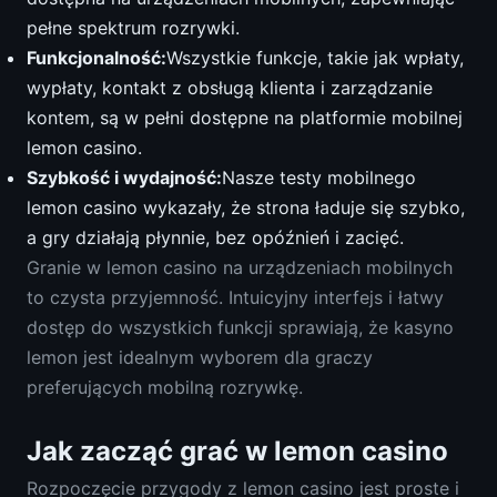
pełne spektrum rozrywki.
Funkcjonalność:
Wszystkie funkcje, takie jak wpłaty,
wypłaty, kontakt z obsługą klienta i zarządzanie
kontem, są w pełni dostępne na platformie mobilnej
lemon casino.
Szybkość i wydajność:
Nasze testy mobilnego
lemon casino wykazały, że strona ładuje się szybko,
a gry działają płynnie, bez opóźnień i zacięć.
Granie w lemon casino na urządzeniach mobilnych
to czysta przyjemność. Intuicyjny interfejs i łatwy
dostęp do wszystkich funkcji sprawiają, że kasyno
lemon jest idealnym wyborem dla graczy
preferujących mobilną rozrywkę.
Jak zacząć grać w lemon casino
Rozpoczęcie przygody z lemon casino jest proste i