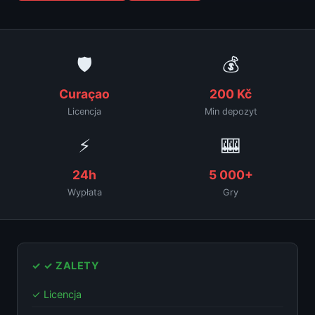
🛡
💰
Curaçao
200 Kč
Licencja
Min depozyt
⚡
🎰
24h
5 000+
Wypłata
Gry
✓ ✓ ZALETY
✓ Licencja