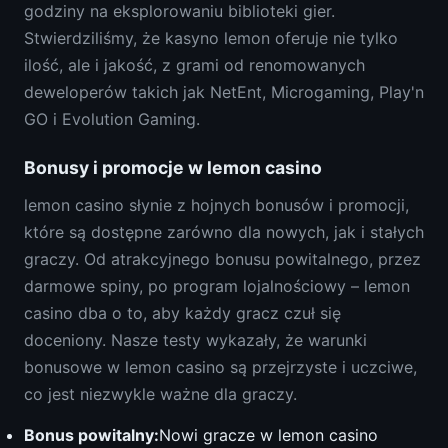
godziny na eksplorowaniu biblioteki gier.
Stwierdziliśmy, że kasyno lemon oferuje nie tylko
ilość, ale i jakość, z grami od renomowanych
deweloperów takich jak NetEnt, Microgaming, Play'n
GO i Evolution Gaming.
Bonusy i promocje w lemon casino
lemon casino słynie z hojnych bonusów i promocji,
które są dostępne zarówno dla nowych, jak i stałych
graczy. Od atrakcyjnego bonusu powitalnego, przez
darmowe spiny, po program lojalnościowy – lemon
casino dba o to, aby każdy gracz czuł się
doceniony. Nasze testy wykazały, że warunki
bonusowe w lemon casino są przejrzyste i uczciwe,
co jest niezwykle ważne dla graczy.
Bonus powitalny:
Nowi gracze w lemon casino