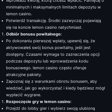
Wprowadź kwotę, którą chcesz wpłacić. Pamiętaj o
minimalnych i maksymalnych limitach depozytu w
lemon casino.
Potwierdź transakcję. Środki zazwyczaj pojawiają
się na koncie lemon casino natychmiast.
Odbiór bonusu powitalnego:
Po dokonaniu pierwszej wpłaty, upewnij się, że
aktywowałeś swój bonus powitalny, jeśli jest
dostępny. Czasami wymaga to zaznaczenia opcji
podczas depozytu lub wprowadzenia kodu
bonusowego. lemon casino często oferuje
atrakcyjne pakiety.
Zapoznaj się z warunkami obrotu bonusem, aby
wiedzieć, jak go wykorzystać i kiedy będziesz mógł
wypłacić wygrane.
Rozpoczęcie gry w lemon casino:
Przejdź do lobby gier i wybierz swoją ulubioną