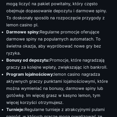
mogą liczyć na pakiet powitalny, który często
obejmuje dopasowanie depozytu i darmowe spiny.
To doskonały sposób na rozpoczęcie przygody z
lemon casino pl.
Darmowe spiny:
Regularne promocje oferujące
darmowe spiny na popularnych automatach. To
świetna okazja, aby wypróbować nowe gry bez
ryzyka.
Bonusy od depozytu:
Promocje, które nagradzają
graczy za kolejne wpłaty, zwiększając ich bankroll.
Program lojalnościowy:
lemon casino nagradza
aktywnych graczy punktami lojalnościowymi, które
można wymieniać na bonusy, darmowe spiny lub
gotówkę. Im więcej grasz w kasyno lemon, tym
więcej korzyści otrzymujesz.
Turnieje:
Regularne turnieje z atrakcyjnymi pulami
nagród, w których gracze mogą rywalizować ze