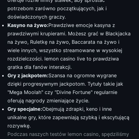
oferuje różne limity stawek, aby sprostać
potrzebom zarówno początkujących, jak i
doświadczonych graczy.
Kasyno na żywo:
Prawdziwe emocje kasyna z
prawdziwymi krupierami. Możesz grać w Blackjacka
na żywo, Ruletkę na żywo, Baccarata na żywo i
wiele innych, wszystko streamowane w wysokiej
rozdzielczości. lemon casino live to prawdziwa
gratka dla fanów interakcji.
Gry z jackpotem:
Szansa na ogromne wygrane
dzięki progresywnym jackpotom. Tytuły takie jak
"Mega Moolah" czy "Divine Fortune" regularnie
oferują nagrody zmieniające życie.
Gry specjalne:
Obejmują zdrapki, keno i inne
unikalne gry, które zapewniają szybką i ekscytującą
rozrywkę.
Podczas naszych testów lemon casino, spędziliśmy